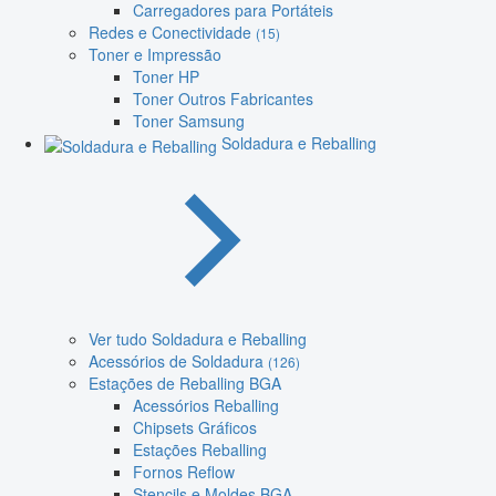
Carregadores para Portáteis
Redes e Conectividade
(15)
Toner e Impressão
Toner HP
Toner Outros Fabricantes
Toner Samsung
Soldadura e Reballing
Ver tudo Soldadura e Reballing
Acessórios de Soldadura
(126)
Estações de Reballing BGA
Acessórios Reballing
Chipsets Gráficos
Estações Reballing
Fornos Reflow
Stencils e Moldes BGA