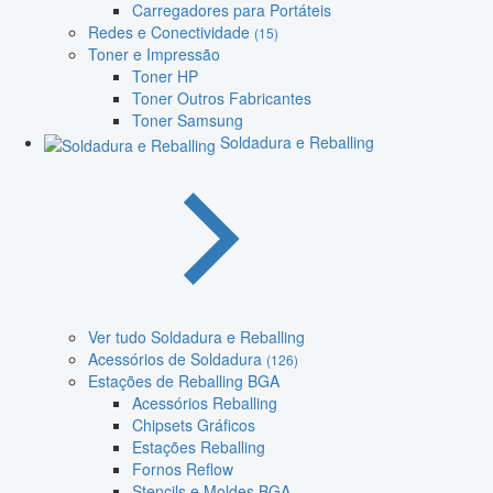
Carregadores para Portáteis
Redes e Conectividade
(15)
Toner e Impressão
Toner HP
Toner Outros Fabricantes
Toner Samsung
Soldadura e Reballing
Ver tudo Soldadura e Reballing
Acessórios de Soldadura
(126)
Estações de Reballing BGA
Acessórios Reballing
Chipsets Gráficos
Estações Reballing
Fornos Reflow
Stencils e Moldes BGA