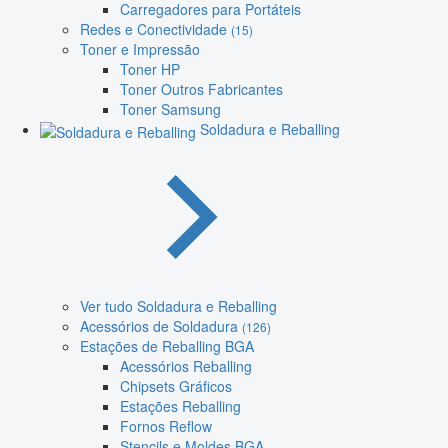
Carregadores para Portáteis
Redes e Conectividade
(15)
Toner e Impressão
Toner HP
Toner Outros Fabricantes
Toner Samsung
Soldadura e Reballing
Ver tudo Soldadura e Reballing
Acessórios de Soldadura
(126)
Estações de Reballing BGA
Acessórios Reballing
Chipsets Gráficos
Estações Reballing
Fornos Reflow
Stencils e Moldes BGA