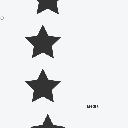
Média