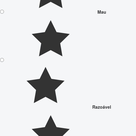
Mau
Razoável