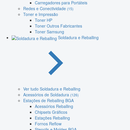
Carregadores para Portáteis
Redes e Conectividade
(15)
Toner e Impressão
Toner HP
Toner Outros Fabricantes
Toner Samsung
Soldadura e Reballing
Ver tudo Soldadura e Reballing
Acessórios de Soldadura
(126)
Estações de Reballing BGA
Acessórios Reballing
Chipsets Gráficos
Estações Reballing
Fornos Reflow
Stencils e Moldes BGA