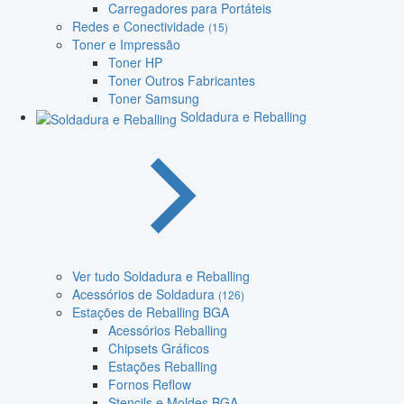
Carregadores para Portáteis
Redes e Conectividade
(15)
Toner e Impressão
Toner HP
Toner Outros Fabricantes
Toner Samsung
Soldadura e Reballing
Ver tudo Soldadura e Reballing
Acessórios de Soldadura
(126)
Estações de Reballing BGA
Acessórios Reballing
Chipsets Gráficos
Estações Reballing
Fornos Reflow
Stencils e Moldes BGA