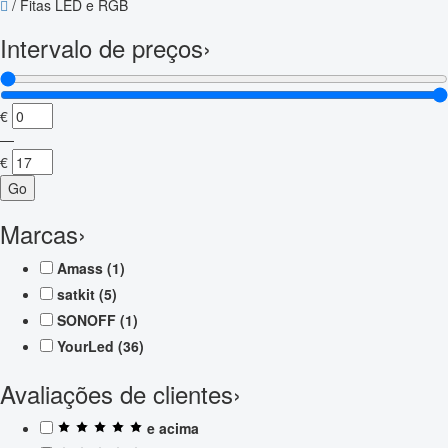
/
Fitas LED e RGB
Intervalo de preços
›
€
—
€
Go
Marcas
›
Amass
(1)
satkit
(5)
SONOFF
(1)
YourLed
(36)
Avaliações de clientes
›
e acima