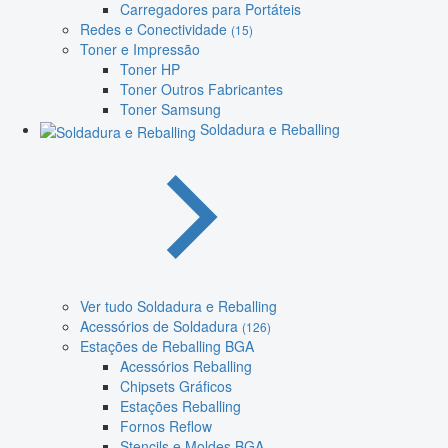
Carregadores para Portáteis
Redes e Conectividade
(15)
Toner e Impressão
Toner HP
Toner Outros Fabricantes
Toner Samsung
Soldadura e Reballing
Ver tudo Soldadura e Reballing
Acessórios de Soldadura
(126)
Estações de Reballing BGA
Acessórios Reballing
Chipsets Gráficos
Estações Reballing
Fornos Reflow
Stencils e Moldes BGA