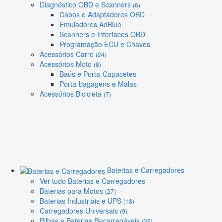
Diagnóstico OBD e Scanners
(6)
Cabos e Adaptadores OBD
Emuladores AdBlue
Scanners e Interfaces OBD
Programação ECU e Chaves
Acessórios Carro
(24)
Acessórios Moto
(8)
Baús e Porta-Capacetes
Porta-bagagens e Malas
Acessórios Bicicleta
(7)
Baterias e Carregadores
Ver tudo Baterias e Carregadores
Baterias para Motos
(27)
Baterias Industriais e UPS
(18)
Carregadores Universais
(9)
Pilhas e Baterias Recarregáveis
(39)