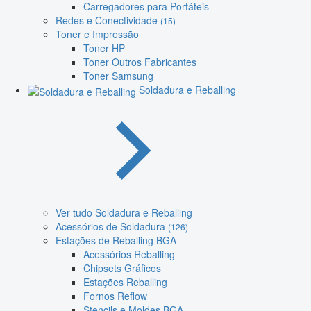
Carregadores para Portáteis
Redes e Conectividade
(15)
Toner e Impressão
Toner HP
Toner Outros Fabricantes
Toner Samsung
Soldadura e Reballing
Ver tudo Soldadura e Reballing
Acessórios de Soldadura
(126)
Estações de Reballing BGA
Acessórios Reballing
Chipsets Gráficos
Estações Reballing
Fornos Reflow
Stencils e Moldes BGA