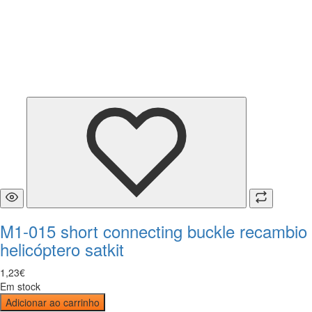
M1-015 short connecting buckle recambio
helicóptero satkit
1
,
23
€
Em stock
Adicionar ao carrinho