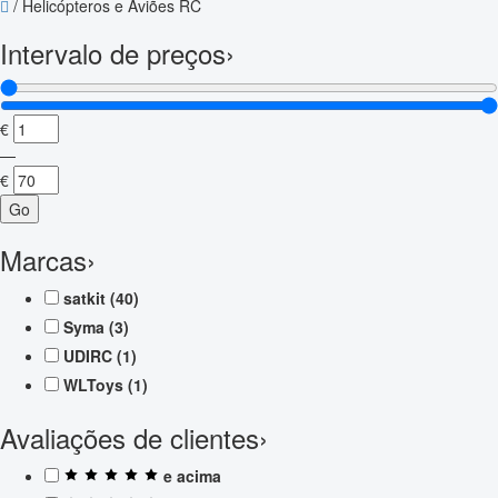
/
Helicópteros e Aviões RC
Intervalo de preços
›
€
—
€
Go
Marcas
›
satkit
(40)
Syma
(3)
UDIRC
(1)
WLToys
(1)
Avaliações de clientes
›
e acima