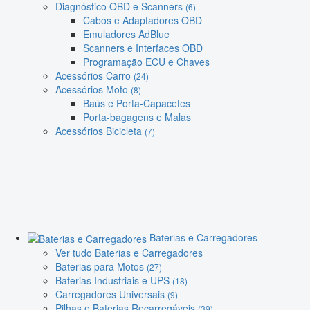
Diagnóstico OBD e Scanners
(6)
Cabos e Adaptadores OBD
Emuladores AdBlue
Scanners e Interfaces OBD
Programação ECU e Chaves
Acessórios Carro
(24)
Acessórios Moto
(8)
Baús e Porta-Capacetes
Porta-bagagens e Malas
Acessórios Bicicleta
(7)
Baterias e Carregadores
Ver tudo Baterias e Carregadores
Baterias para Motos
(27)
Baterias Industriais e UPS
(18)
Carregadores Universais
(9)
Pilhas e Baterias Recarregáveis
(39)