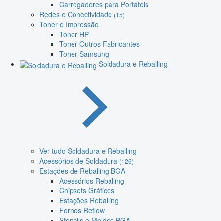
Carregadores para Portáteis
Redes e Conectividade
(15)
Toner e Impressão
Toner HP
Toner Outros Fabricantes
Toner Samsung
Soldadura e Reballing
Ver tudo Soldadura e Reballing
Acessórios de Soldadura
(126)
Estações de Reballing BGA
Acessórios Reballing
Chipsets Gráficos
Estações Reballing
Fornos Reflow
Stencils e Moldes BGA