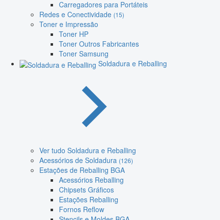
Carregadores para Portáteis
Redes e Conectividade
(15)
Toner e Impressão
Toner HP
Toner Outros Fabricantes
Toner Samsung
Soldadura e Reballing
Ver tudo Soldadura e Reballing
Acessórios de Soldadura
(126)
Estações de Reballing BGA
Acessórios Reballing
Chipsets Gráficos
Estações Reballing
Fornos Reflow
Stencils e Moldes BGA