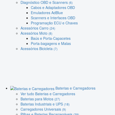
Diagnóstico OBD e Scanners
(6)
Cabos e Adaptadores OBD
Emuladores AdBlue
Scanners e Interfaces OBD
Programação ECU e Chaves
Acessórios Carro
(24)
Acessórios Moto
(8)
Baús e Porta-Capacetes
Porta-bagagens e Malas
Acessórios Bicicleta
(7)
Baterias e Carregadores
Ver tudo Baterias e Carregadores
Baterias para Motos
(27)
Baterias Industriais e UPS
(18)
Carregadores Universais
(9)
Pilhas e Baterias Recarregáveis
(39)