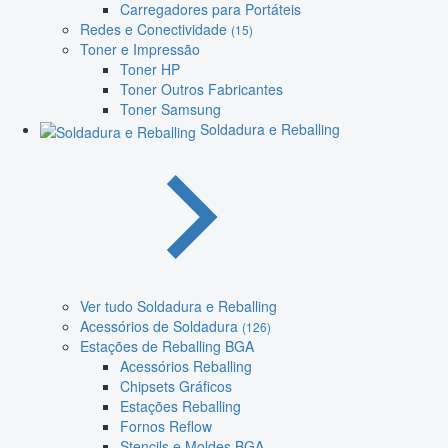
Carregadores para Portáteis
Redes e Conectividade
(15)
Toner e Impressão
Toner HP
Toner Outros Fabricantes
Toner Samsung
Soldadura e Reballing
Ver tudo Soldadura e Reballing
Acessórios de Soldadura
(126)
Estações de Reballing BGA
Acessórios Reballing
Chipsets Gráficos
Estações Reballing
Fornos Reflow
Stencils e Moldes BGA