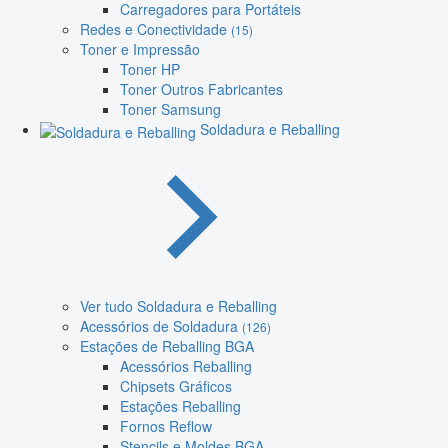
Carregadores para Portáteis
Redes e Conectividade
(15)
Toner e Impressão
Toner HP
Toner Outros Fabricantes
Toner Samsung
Soldadura e Reballing
Ver tudo Soldadura e Reballing
Acessórios de Soldadura
(126)
Estações de Reballing BGA
Acessórios Reballing
Chipsets Gráficos
Estações Reballing
Fornos Reflow
Stencils e Moldes BGA