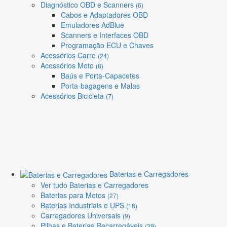
Diagnóstico OBD e Scanners
(6)
Cabos e Adaptadores OBD
Emuladores AdBlue
Scanners e Interfaces OBD
Programação ECU e Chaves
Acessórios Carro
(24)
Acessórios Moto
(8)
Baús e Porta-Capacetes
Porta-bagagens e Malas
Acessórios Bicicleta
(7)
Baterias e Carregadores
Ver tudo Baterias e Carregadores
Baterias para Motos
(27)
Baterias Industriais e UPS
(18)
Carregadores Universais
(9)
Pilhas e Baterias Recarregáveis
(39)