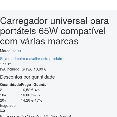
Carregador universal para
portáteis 65W compatível
com várias marcas
Marca:
satkit
Seja o primeiro a avaliar este produto
17
,
21
€
IVA incluído
(S/ IVA: 13,99 €)
Descontos por quantidade
Quantidade
Preço
Guardar
2+
16,52 €
-4%
10+
16,00 €
-7%
20+
14,28 €
-17%
Esgotado
Entrega padrão
Qua, Ago 12 - Sex, Ago 14