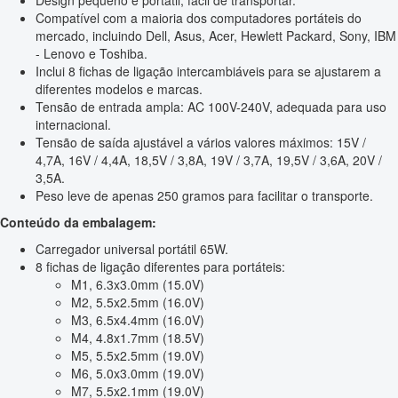
Compatível com a maioria dos computadores portáteis do
mercado, incluindo Dell, Asus, Acer, Hewlett Packard, Sony, IBM
- Lenovo e Toshiba.
Inclui 8 fichas de ligação intercambiáveis para se ajustarem a
diferentes modelos e marcas.
Tensão de entrada ampla: AC 100V-240V, adequada para uso
internacional.
Tensão de saída ajustável a vários valores máximos: 15V /
4,7A, 16V / 4,4A, 18,5V / 3,8A, 19V / 3,7A, 19,5V / 3,6A, 20V /
3,5A.
Peso leve de apenas 250 gramos para facilitar o transporte.
Conteúdo da embalagem:
Carregador universal portátil 65W.
8 fichas de ligação diferentes para portáteis:
M1, 6.3x3.0mm (15.0V)
M2, 5.5x2.5mm (16.0V)
M3, 6.5x4.4mm (16.0V)
M4, 4.8x1.7mm (18.5V)
M5, 5.5x2.5mm (19.0V)
M6, 5.0x3.0mm (19.0V)
M7, 5.5x2.1mm (19.0V)