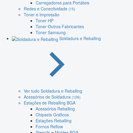
Carregadores para Portáteis
Redes e Conectividade
(15)
Toner e Impressão
Toner HP
Toner Outros Fabricantes
Toner Samsung
Soldadura e Reballing
Ver tudo Soldadura e Reballing
Acessórios de Soldadura
(126)
Estações de Reballing BGA
Acessórios Reballing
Chipsets Gráficos
Estações Reballing
Fornos Reflow
Stencils e Moldes BGA