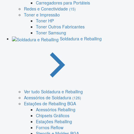
Carregadores para Portáteis
Redes e Conectividade
(15)
Toner e Impressão
Toner HP
Toner Outros Fabricantes
Toner Samsung
Soldadura e Reballing
Ver tudo Soldadura e Reballing
Acessórios de Soldadura
(126)
Estações de Reballing BGA
Acessórios Reballing
Chipsets Gráficos
Estações Reballing
Fornos Reflow
Stencils e Moldes BGA