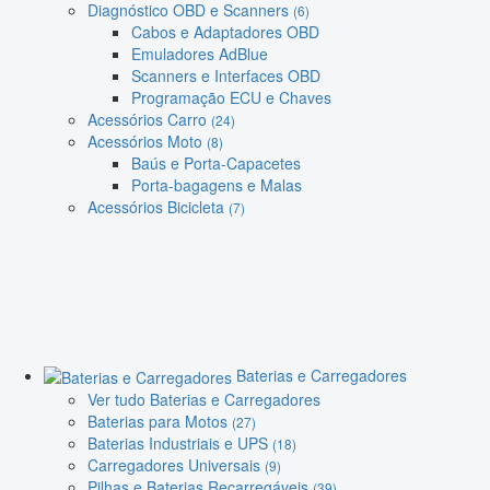
Diagnóstico OBD e Scanners
(6)
Cabos e Adaptadores OBD
Emuladores AdBlue
Scanners e Interfaces OBD
Programação ECU e Chaves
Acessórios Carro
(24)
Acessórios Moto
(8)
Baús e Porta-Capacetes
Porta-bagagens e Malas
Acessórios Bicicleta
(7)
Baterias e Carregadores
Ver tudo Baterias e Carregadores
Baterias para Motos
(27)
Baterias Industriais e UPS
(18)
Carregadores Universais
(9)
Pilhas e Baterias Recarregáveis
(39)