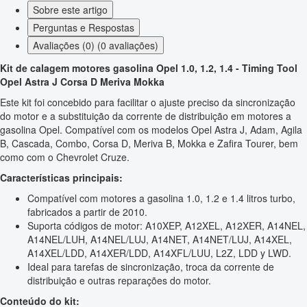
Sobre este artigo
Perguntas e Respostas
Avaliações (0) (0 avaliações)
Kit de calagem motores gasolina Opel 1.0, 1.2, 1.4 - Timing Tool
Opel Astra J Corsa D Meriva Mokka
Este kit foi concebido para facilitar o ajuste preciso da sincronização
do motor e a substituição da corrente de distribuição em motores a
gasolina Opel. Compatível com os modelos Opel Astra J, Adam, Agila
B, Cascada, Combo, Corsa D, Meriva B, Mokka e Zafira Tourer, bem
como com o Chevrolet Cruze.
Características principais:
Compatível com motores a gasolina 1.0, 1.2 e 1.4 litros turbo,
fabricados a partir de 2010.
Suporta códigos de motor: A10XEP, A12XEL, A12XER, A14NEL,
A14NEL/LUH, A14NEL/LUJ, A14NET, A14NET/LUJ, A14XEL,
A14XEL/LDD, A14XER/LDD, A14XFL/LUU, L2Z, LDD y LWD.
Ideal para tarefas de sincronização, troca da corrente de
distribuição e outras reparações do motor.
Conteúdo do kit: