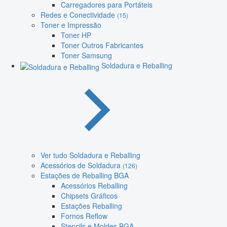
Carregadores para Portáteis
Redes e Conectividade
(15)
Toner e Impressão
Toner HP
Toner Outros Fabricantes
Toner Samsung
Soldadura e Reballing
Ver tudo Soldadura e Reballing
Acessórios de Soldadura
(126)
Estações de Reballing BGA
Acessórios Reballing
Chipsets Gráficos
Estações Reballing
Fornos Reflow
Stencils e Moldes BGA