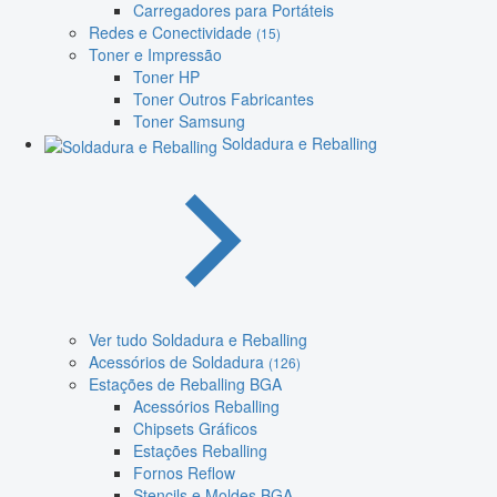
Carregadores para Portáteis
Redes e Conectividade
(15)
Toner e Impressão
Toner HP
Toner Outros Fabricantes
Toner Samsung
Soldadura e Reballing
Ver tudo Soldadura e Reballing
Acessórios de Soldadura
(126)
Estações de Reballing BGA
Acessórios Reballing
Chipsets Gráficos
Estações Reballing
Fornos Reflow
Stencils e Moldes BGA