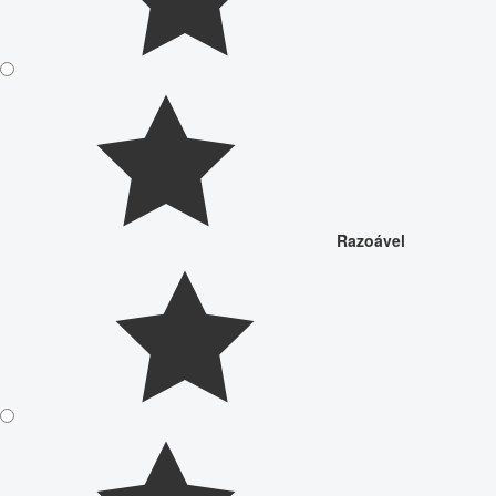
Razoável