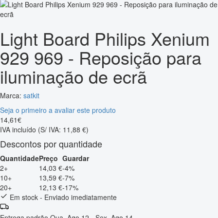
Light Board Philips Xenium
929 969 - Reposição para
iluminação de ecrã
Marca:
satkit
Seja o primeiro a avaliar este produto
14
,
61
€
IVA incluído
(S/ IVA: 11,88 €)
Descontos por quantidade
Quantidade
Preço
Guardar
2+
14,03 €
-4%
10+
13,59 €
-7%
20+
12,13 €
-17%
Em stock - Enviado imediatamente
Entrega padrão
Qua, Ago 12 - Sex, Ago 14