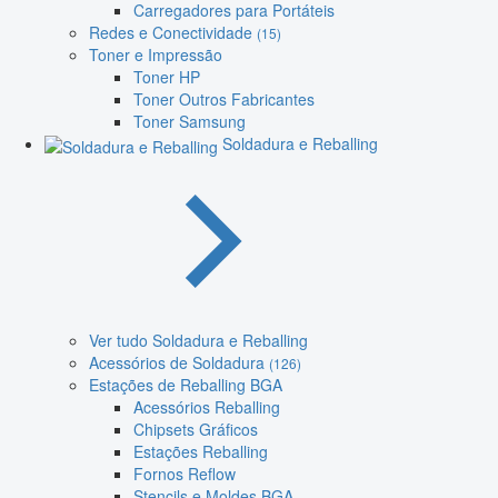
Carregadores para Portáteis
Redes e Conectividade
(15)
Toner e Impressão
Toner HP
Toner Outros Fabricantes
Toner Samsung
Soldadura e Reballing
Ver tudo Soldadura e Reballing
Acessórios de Soldadura
(126)
Estações de Reballing BGA
Acessórios Reballing
Chipsets Gráficos
Estações Reballing
Fornos Reflow
Stencils e Moldes BGA