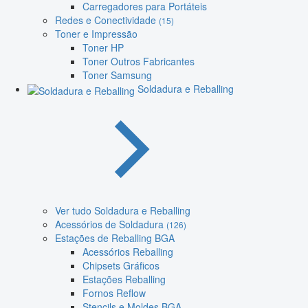
Carregadores para Portáteis
Redes e Conectividade
(15)
Toner e Impressão
Toner HP
Toner Outros Fabricantes
Toner Samsung
Soldadura e Reballing
Ver tudo Soldadura e Reballing
Acessórios de Soldadura
(126)
Estações de Reballing BGA
Acessórios Reballing
Chipsets Gráficos
Estações Reballing
Fornos Reflow
Stencils e Moldes BGA