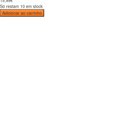
15
,
99
€
Só restam 10 em stock
Adicionar ao carrinho