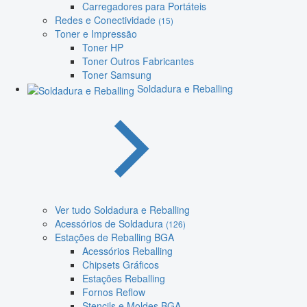
Carregadores para Portáteis
Redes e Conectividade
(15)
Toner e Impressão
Toner HP
Toner Outros Fabricantes
Toner Samsung
Soldadura e Reballing
Ver tudo Soldadura e Reballing
Acessórios de Soldadura
(126)
Estações de Reballing BGA
Acessórios Reballing
Chipsets Gráficos
Estações Reballing
Fornos Reflow
Stencils e Moldes BGA