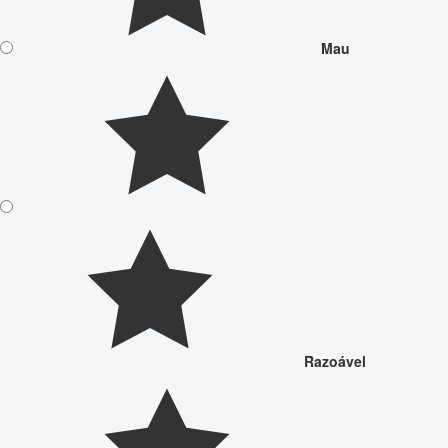
Mau
Razoável