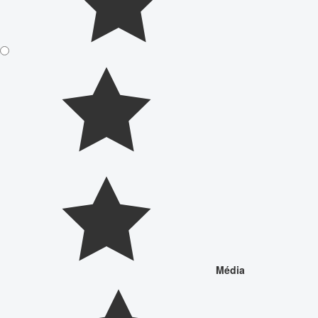
Média