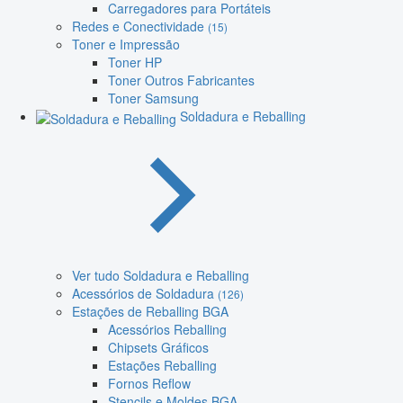
Carregadores para Portáteis
Redes e Conectividade
(15)
Toner e Impressão
Toner HP
Toner Outros Fabricantes
Toner Samsung
Soldadura e Reballing
Ver tudo Soldadura e Reballing
Acessórios de Soldadura
(126)
Estações de Reballing BGA
Acessórios Reballing
Chipsets Gráficos
Estações Reballing
Fornos Reflow
Stencils e Moldes BGA