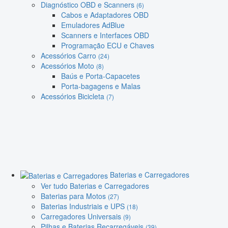
Diagnóstico OBD e Scanners
(6)
Cabos e Adaptadores OBD
Emuladores AdBlue
Scanners e Interfaces OBD
Programação ECU e Chaves
Acessórios Carro
(24)
Acessórios Moto
(8)
Baús e Porta-Capacetes
Porta-bagagens e Malas
Acessórios Bicicleta
(7)
Baterias e Carregadores
Ver tudo Baterias e Carregadores
Baterias para Motos
(27)
Baterias Industriais e UPS
(18)
Carregadores Universais
(9)
Pilhas e Baterias Recarregáveis
(39)