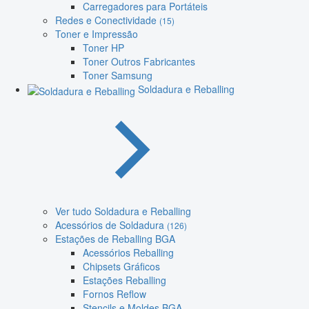
Carregadores para Portáteis
Redes e Conectividade
(15)
Toner e Impressão
Toner HP
Toner Outros Fabricantes
Toner Samsung
Soldadura e Reballing
Ver tudo Soldadura e Reballing
Acessórios de Soldadura
(126)
Estações de Reballing BGA
Acessórios Reballing
Chipsets Gráficos
Estações Reballing
Fornos Reflow
Stencils e Moldes BGA