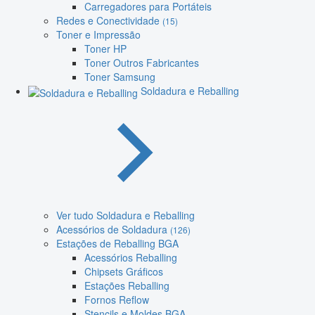
Carregadores para Portáteis
Redes e Conectividade
(15)
Toner e Impressão
Toner HP
Toner Outros Fabricantes
Toner Samsung
Soldadura e Reballing
Ver tudo Soldadura e Reballing
Acessórios de Soldadura
(126)
Estações de Reballing BGA
Acessórios Reballing
Chipsets Gráficos
Estações Reballing
Fornos Reflow
Stencils e Moldes BGA