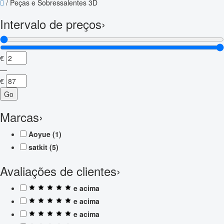
/
Peças e Sobressalentes 3D
Intervalo de preços
›
€
—
€
Go
Marcas
›
Aoyue
(1)
satkit
(5)
Avaliações de clientes
›
e acima
e acima
e acima