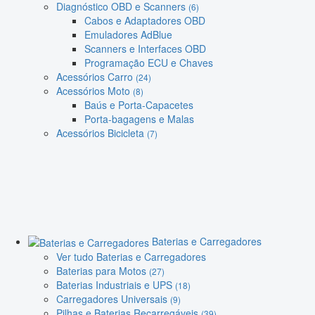
Diagnóstico OBD e Scanners
(6)
Cabos e Adaptadores OBD
Emuladores AdBlue
Scanners e Interfaces OBD
Programação ECU e Chaves
Acessórios Carro
(24)
Acessórios Moto
(8)
Baús e Porta-Capacetes
Porta-bagagens e Malas
Acessórios Bicicleta
(7)
Baterias e Carregadores
Ver tudo Baterias e Carregadores
Baterias para Motos
(27)
Baterias Industriais e UPS
(18)
Carregadores Universais
(9)
Pilhas e Baterias Recarregáveis
(39)