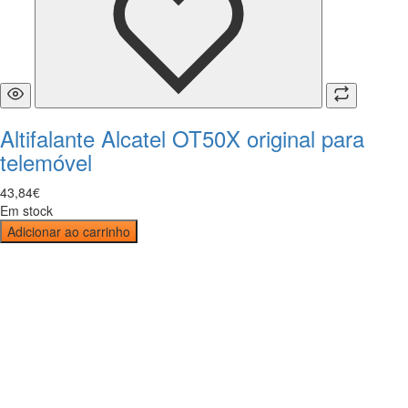
Altifalante Alcatel OT50X original para
telemóvel
43
,
84
€
Em stock
Adicionar ao carrinho