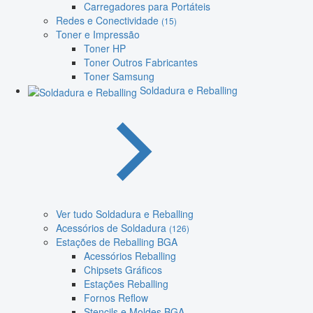
Carregadores para Portáteis
Redes e Conectividade
(15)
Toner e Impressão
Toner HP
Toner Outros Fabricantes
Toner Samsung
Soldadura e Reballing
Ver tudo Soldadura e Reballing
Acessórios de Soldadura
(126)
Estações de Reballing BGA
Acessórios Reballing
Chipsets Gráficos
Estações Reballing
Fornos Reflow
Stencils e Moldes BGA