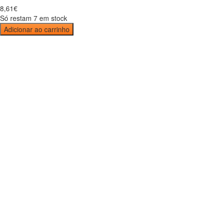
8
,
61
€
Só restam 7 em stock
Adicionar ao carrinho