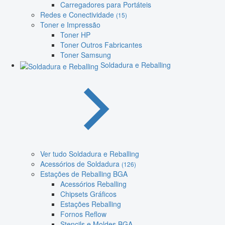
Carregadores para Portáteis
Redes e Conectividade
(15)
Toner e Impressão
Toner HP
Toner Outros Fabricantes
Toner Samsung
Soldadura e Reballing
Ver tudo Soldadura e Reballing
Acessórios de Soldadura
(126)
Estações de Reballing BGA
Acessórios Reballing
Chipsets Gráficos
Estações Reballing
Fornos Reflow
Stencils e Moldes BGA