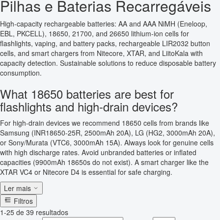
Pilhas e Baterias Recarregáveis
High-capacity rechargeable batteries: AA and AAA NiMH (Eneloop,
EBL, PKCELL), 18650, 21700, and 26650 lithium-ion cells for
flashlights, vaping, and battery packs, rechargeable LIR2032 button
cells, and smart chargers from Nitecore, XTAR, and LiitoKala with
capacity detection. Sustainable solutions to reduce disposable battery
consumption.
What 18650 batteries are best for
flashlights and high-drain devices?
For high-drain devices we recommend 18650 cells from brands like
Samsung (INR18650-25R, 2500mAh 20A), LG (HG2, 3000mAh 20A),
or Sony/Murata (VTC6, 3000mAh 15A). Always look for genuine cells
with high discharge rates. Avoid unbranded batteries or inflated
capacities (9900mAh 18650s do not exist). A smart charger like the
XTAR VC4 or Nitecore D4 is essential for safe charging.
Ler mais
Filtros
1-25 de 39 resultados