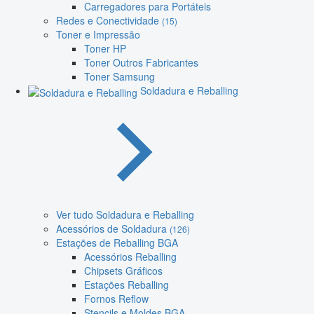
Carregadores para Portáteis
Redes e Conectividade
(15)
Toner e Impressão
Toner HP
Toner Outros Fabricantes
Toner Samsung
Soldadura e Reballing
Ver tudo Soldadura e Reballing
Acessórios de Soldadura
(126)
Estações de Reballing BGA
Acessórios Reballing
Chipsets Gráficos
Estações Reballing
Fornos Reflow
Stencils e Moldes BGA