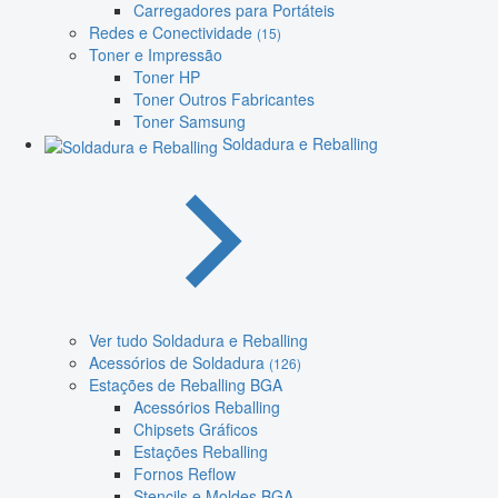
Carregadores para Portáteis
Redes e Conectividade
(15)
Toner e Impressão
Toner HP
Toner Outros Fabricantes
Toner Samsung
Soldadura e Reballing
Ver tudo Soldadura e Reballing
Acessórios de Soldadura
(126)
Estações de Reballing BGA
Acessórios Reballing
Chipsets Gráficos
Estações Reballing
Fornos Reflow
Stencils e Moldes BGA