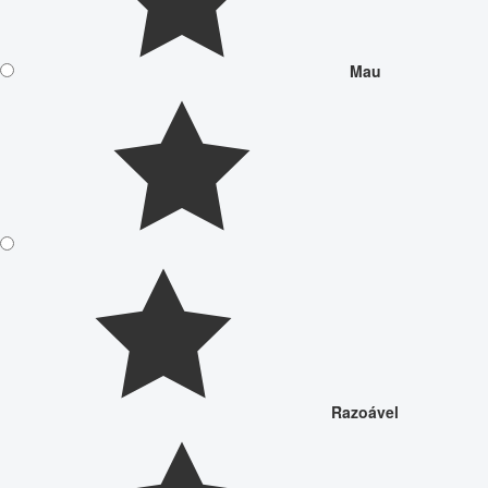
Mau
Razoável