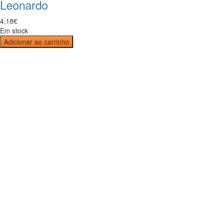
Leonardo
4
,
18
€
Em stock
Adicionar ao carrinho