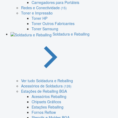
Carregadores para Portáteis
Redes e Conectividade
(15)
Toner e Impressão
Toner HP
Toner Outros Fabricantes
Toner Samsung
Soldadura e Reballing
Ver tudo Soldadura e Reballing
Acessórios de Soldadura
(126)
Estações de Reballing BGA
Acessórios Reballing
Chipsets Gráficos
Estações Reballing
Fornos Reflow
Stencils e Moldes BGA