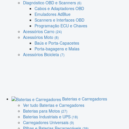
Diagnóstico OBD e Scanners
(6)
Cabos e Adaptadores OBD
Emuladores AdBlue
Scanners e Interfaces OBD
Programação ECU e Chaves
Acessórios Carro
(24)
Acessórios Moto
(8)
Baús e Porta-Capacetes
Porta-bagagens e Malas
Acessórios Bicicleta
(7)
Baterias e Carregadores
Ver tudo Baterias e Carregadores
Baterias para Motos
(27)
Baterias Industriais e UPS
(18)
Carregadores Universais
(9)
Pilhas e Baterias Recarregáveis
(39)