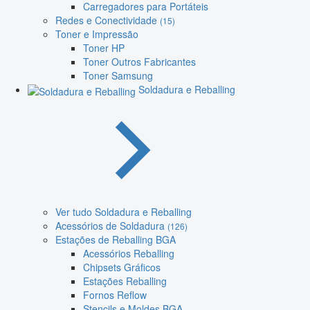
Carregadores para Portáteis
Redes e Conectividade
(15)
Toner e Impressão
Toner HP
Toner Outros Fabricantes
Toner Samsung
Soldadura e Reballing
Ver tudo Soldadura e Reballing
Acessórios de Soldadura
(126)
Estações de Reballing BGA
Acessórios Reballing
Chipsets Gráficos
Estações Reballing
Fornos Reflow
Stencils e Moldes BGA