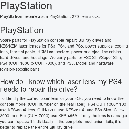
PlayStation
PlayStation
: repare a sua PlayStation. 270+ em stock.
PlayStation
Spare parts for PlayStation console repair: Blu-ray drives and
KES/KEM laser lenses for PS3, PS4, and PS5, power supplies, cooling
fans, thermal paste, HDMI connectors, power and eject flex cables,
hard drives, and housings. We carry parts for PS3 Slim/Super Slim,
PS4 (CUH-1000 to CUH-7000), and PS5. Model and hardware
revision-specific parts.
How do I know which laser lens my PS4
needs to repair the drive?
To identify the correct laser lens for your PS4, you need to know the
console model (CUH number on the rear label). PS4 CUH-1000/1100
use KES-860A lens, CUH-1200 use KES-490A, and PS4 Slim (CUH-
2000) and Pro (CUH-7000) use KES-496A. If only the lens is damaged
you can replace it individually; if the complete mechanism fails, it is
better to replace the entire Blu-ray drive.