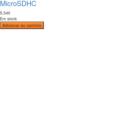
MicroSDHC
5
,
54
€
Em stock
Adicionar ao carrinho