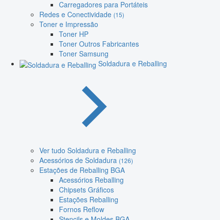
Carregadores para Portáteis
Redes e Conectividade
(15)
Toner e Impressão
Toner HP
Toner Outros Fabricantes
Toner Samsung
Soldadura e Reballing
Ver tudo Soldadura e Reballing
Acessórios de Soldadura
(126)
Estações de Reballing BGA
Acessórios Reballing
Chipsets Gráficos
Estações Reballing
Fornos Reflow
Stencils e Moldes BGA