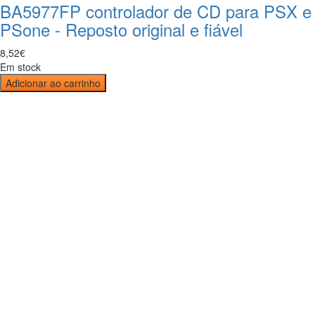
BA5977FP controlador de CD para PSX e
PSone - Reposto original e fiável
8
,
52
€
Em stock
Adicionar ao carrinho