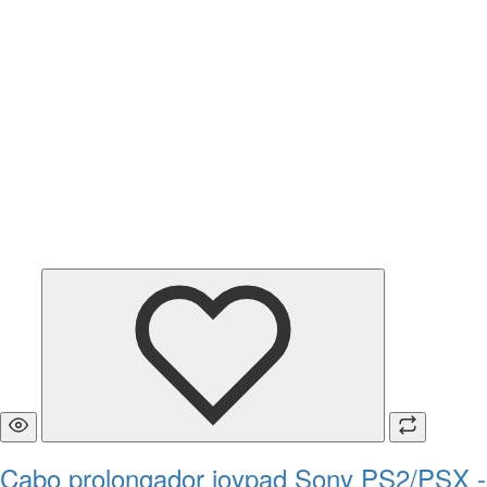
Cabo prolongador joypad Sony PS2/PSX -