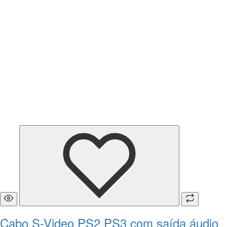
Cabo S-Video PS2 PS3 com saída áudio