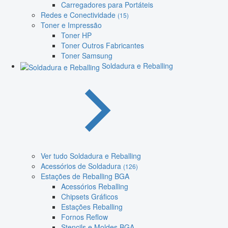
Carregadores para Portáteis
Redes e Conectividade
(15)
Toner e Impressão
Toner HP
Toner Outros Fabricantes
Toner Samsung
Soldadura e Reballing
Ver tudo Soldadura e Reballing
Acessórios de Soldadura
(126)
Estações de Reballing BGA
Acessórios Reballing
Chipsets Gráficos
Estações Reballing
Fornos Reflow
Stencils e Moldes BGA