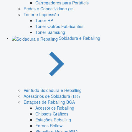
Carregadores para Portáteis
Redes e Conectividade
(15)
Toner e Impressão
Toner HP
Toner Outros Fabricantes
Toner Samsung
Soldadura e Reballing
Ver tudo Soldadura e Reballing
Acessórios de Soldadura
(126)
Estações de Reballing BGA
Acessórios Reballing
Chipsets Gráficos
Estações Reballing
Fornos Reflow
Stencils e Moldes BGA