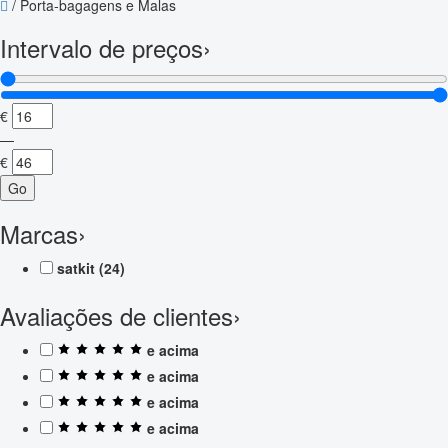
/
Porta-bagagens e Malas
Intervalo de preços
›
€
—
€
Go
Marcas
›
satkit
(24)
Avaliações de clientes
›
e acima
e acima
e acima
e acima