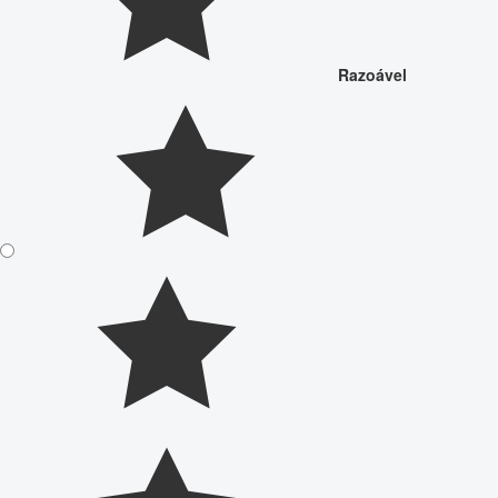
Razoável