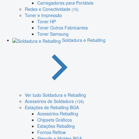
Carregadores para Portáteis
Redes e Conectividade
(15)
Toner e Impressão
Toner HP
Toner Outros Fabricantes
Toner Samsung
Soldadura e Reballing
Ver tudo Soldadura e Reballing
Acessórios de Soldadura
(126)
Estações de Reballing BGA
Acessórios Reballing
Chipsets Gráficos
Estações Reballing
Fornos Reflow
Stencils e Moldes BGA