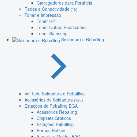
Carregadores para Portáteis
Redes e Conectividade
(15)
Toner e Impressão
Toner HP
Toner Outros Fabricantes
Toner Samsung
Soldadura e Reballing
Ver tudo Soldadura e Reballing
Acessórios de Soldadura
(126)
Estações de Reballing BGA
Acessórios Reballing
Chipsets Gráficos
Estações Reballing
Fornos Reflow
Stencils e Moldes BGA