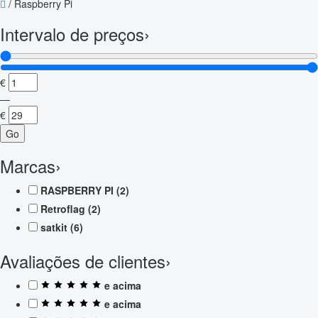
/
Raspberry Pi
Intervalo de preços
›
€
—
€
Go
Marcas
›
RASPBERRY PI
(2)
Retroflag
(2)
satkit
(6)
Avaliações de clientes
›
e acima
e acima