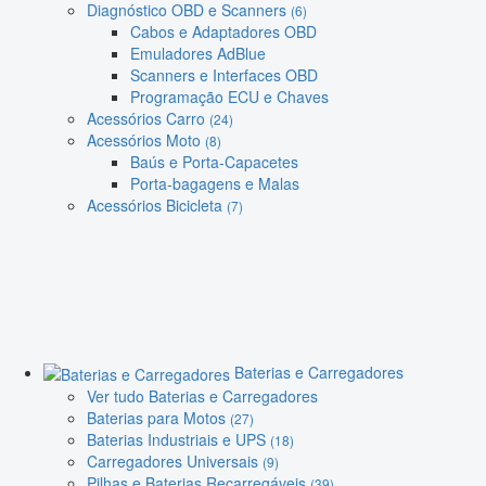
Diagnóstico OBD e Scanners
(6)
Cabos e Adaptadores OBD
Emuladores AdBlue
Scanners e Interfaces OBD
Programação ECU e Chaves
Acessórios Carro
(24)
Acessórios Moto
(8)
Baús e Porta-Capacetes
Porta-bagagens e Malas
Acessórios Bicicleta
(7)
Baterias e Carregadores
Ver tudo Baterias e Carregadores
Baterias para Motos
(27)
Baterias Industriais e UPS
(18)
Carregadores Universais
(9)
Pilhas e Baterias Recarregáveis
(39)