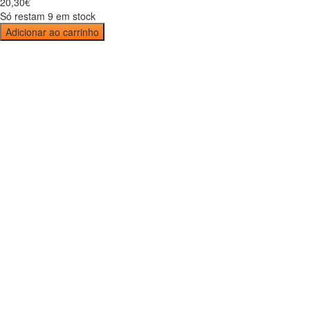
20
,
30
€
Só restam 9 em stock
Adicionar ao carrinho