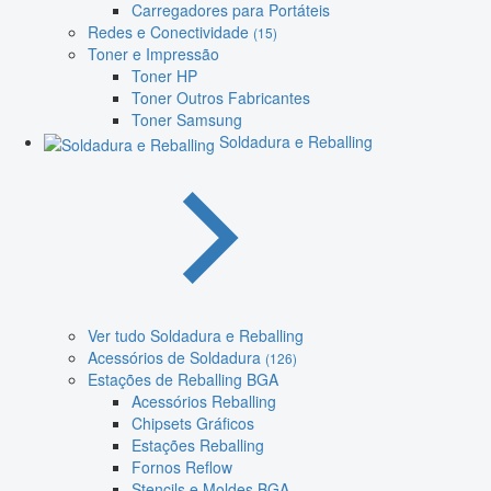
Carregadores para Portáteis
Redes e Conectividade
(15)
Toner e Impressão
Toner HP
Toner Outros Fabricantes
Toner Samsung
Soldadura e Reballing
Ver tudo Soldadura e Reballing
Acessórios de Soldadura
(126)
Estações de Reballing BGA
Acessórios Reballing
Chipsets Gráficos
Estações Reballing
Fornos Reflow
Stencils e Moldes BGA