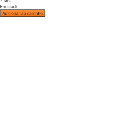
7
,
39
€
Em stock
Adicionar ao carrinho