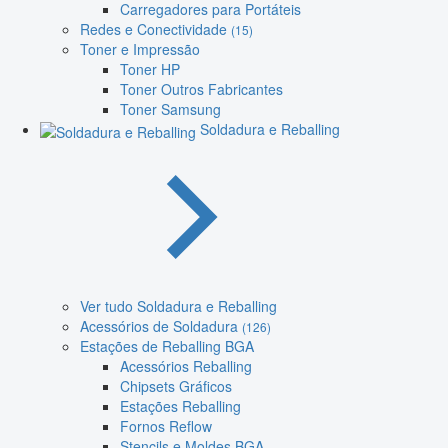
Carregadores para Portáteis
Redes e Conectividade
(15)
Toner e Impressão
Toner HP
Toner Outros Fabricantes
Toner Samsung
Soldadura e Reballing
Ver tudo Soldadura e Reballing
Acessórios de Soldadura
(126)
Estações de Reballing BGA
Acessórios Reballing
Chipsets Gráficos
Estações Reballing
Fornos Reflow
Stencils e Moldes BGA