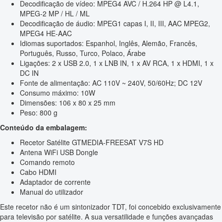
Decodificação de vídeo: MPEG4 AVC / H.264 HP @ L4.1,
MPEG-2 MP / HL / ML
Decodificação de áudio: MPEG1 capas I, II, III, AAC MPEG2,
MPEG4 HE-AAC
Idiomas suportados: Espanhol, Inglês, Alemão, Francês,
Português, Russo, Turco, Polaco, Árabe
Ligações: 2 x USB 2.0, 1 x LNB IN, 1 x AV RCA, 1 x HDMI, 1 x
DC IN
Fonte de alimentação: AC 110V ~ 240V, 50/60Hz; DC 12V
Consumo máximo: 10W
Dimensões: 106 x 80 x 25 mm
Peso: 800 g
Conteúdo da embalagem:
Recetor Satélite GTMEDIA-FREESAT V7S HD
Antena WiFi USB Dongle
Comando remoto
Cabo HDMI
Adaptador de corrente
Manual do utilizador
Este recetor não é um sintonizador TDT, foi concebido exclusivamente
para televisão por satélite. A sua versatilidade e funções avançadas