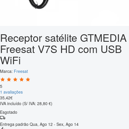
Receptor satélite GTMEDIA
Freesat V7S HD com USB
WiFi
Marca:
Freesat
5
1 avaliações
35
,
42
€
IVA incluído
(S/ IVA: 28,80 €)
Esgotado
Entrega padrão
Qua, Ago 12 - Sex, Ago 14