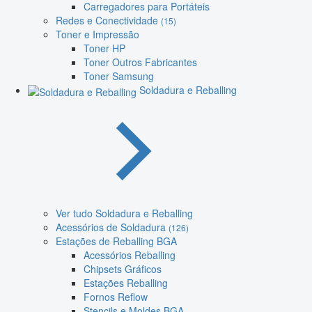
Carregadores para Portáteis
Redes e Conectividade
(15)
Toner e Impressão
Toner HP
Toner Outros Fabricantes
Toner Samsung
Soldadura e Reballing
Ver tudo Soldadura e Reballing
Acessórios de Soldadura
(126)
Estações de Reballing BGA
Acessórios Reballing
Chipsets Gráficos
Estações Reballing
Fornos Reflow
Stencils e Moldes BGA