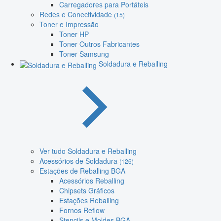
Carregadores para Portáteis
Redes e Conectividade
(15)
Toner e Impressão
Toner HP
Toner Outros Fabricantes
Toner Samsung
Soldadura e Reballing
Ver tudo Soldadura e Reballing
Acessórios de Soldadura
(126)
Estações de Reballing BGA
Acessórios Reballing
Chipsets Gráficos
Estações Reballing
Fornos Reflow
Stencils e Moldes BGA