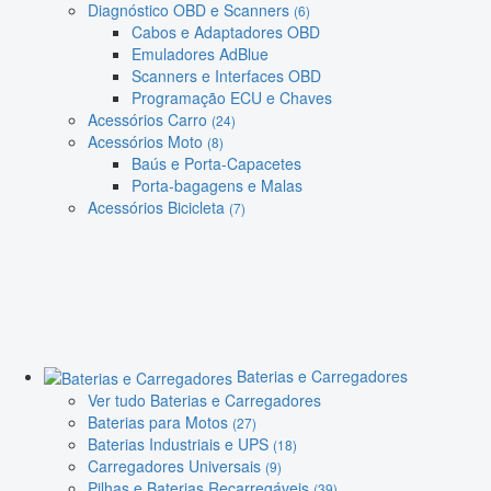
Diagnóstico OBD e Scanners
(6)
Cabos e Adaptadores OBD
Emuladores AdBlue
Scanners e Interfaces OBD
Programação ECU e Chaves
Acessórios Carro
(24)
Acessórios Moto
(8)
Baús e Porta-Capacetes
Porta-bagagens e Malas
Acessórios Bicicleta
(7)
Baterias e Carregadores
Ver tudo Baterias e Carregadores
Baterias para Motos
(27)
Baterias Industriais e UPS
(18)
Carregadores Universais
(9)
Pilhas e Baterias Recarregáveis
(39)