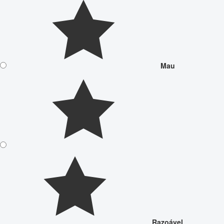
Mau
Razoável