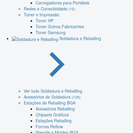
Carregadores para Portáteis
Redes e Conectividade
(15)
Toner e Impressão
Toner HP
Toner Outros Fabricantes
Toner Samsung
Soldadura e Reballing
Ver tudo Soldadura e Reballing
Acessórios de Soldadura
(126)
Estações de Reballing BGA
Acessórios Reballing
Chipsets Gráficos
Estações Reballing
Fornos Reflow
Stencils e Moldes BGA