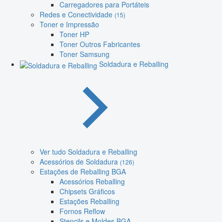
Carregadores para Portáteis
Redes e Conectividade
(15)
Toner e Impressão
Toner HP
Toner Outros Fabricantes
Toner Samsung
Soldadura e Reballing
Ver tudo Soldadura e Reballing
Acessórios de Soldadura
(126)
Estações de Reballing BGA
Acessórios Reballing
Chipsets Gráficos
Estações Reballing
Fornos Reflow
Stencils e Moldes BGA