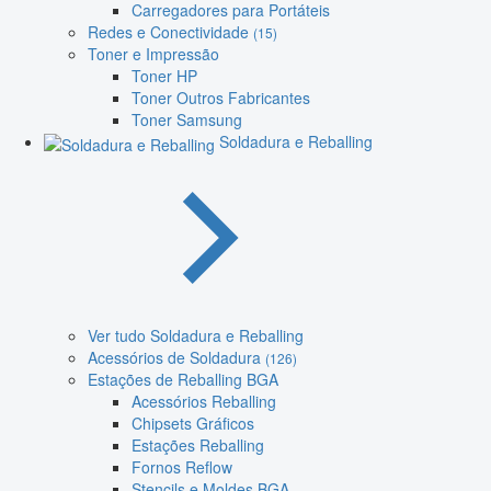
Carregadores para Portáteis
Redes e Conectividade
(15)
Toner e Impressão
Toner HP
Toner Outros Fabricantes
Toner Samsung
Soldadura e Reballing
Ver tudo Soldadura e Reballing
Acessórios de Soldadura
(126)
Estações de Reballing BGA
Acessórios Reballing
Chipsets Gráficos
Estações Reballing
Fornos Reflow
Stencils e Moldes BGA