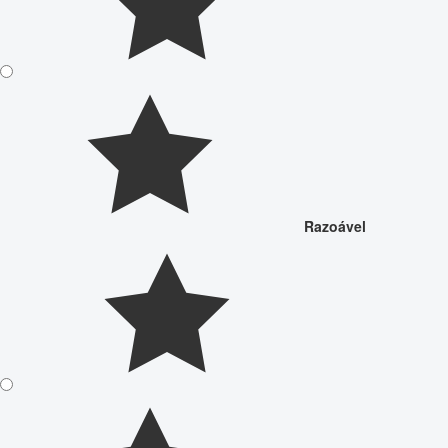
Razoável