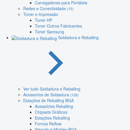
Carregadores para Portáteis
Redes e Conectividade
(15)
Toner e Impressão
Toner HP
Toner Outros Fabricantes
Toner Samsung
Soldadura e Reballing
Ver tudo Soldadura e Reballing
Acessórios de Soldadura
(126)
Estações de Reballing BGA
Acessórios Reballing
Chipsets Gráficos
Estações Reballing
Fornos Reflow
Stencils e Moldes BGA